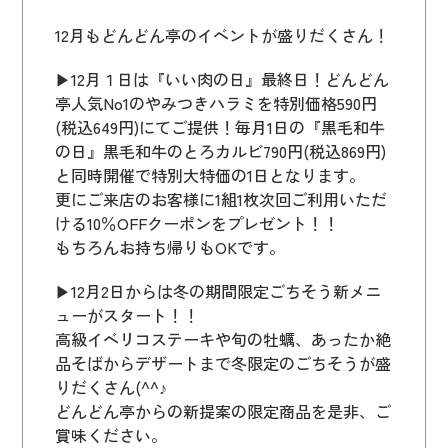
12月もどんどん亭のイベントが盛りだくさん！
▶12月１日は『いい肉の日』最終日！どんどん
亭人気No1のやみつきハラミを特別価格590円
(税込649円)にてご提供！毎月1日の『黒毛和牛
の日』黒毛和牛のとろカルビ790円(税込869円)
と同時開催で特別大特価の1日となります。
更にご来店のお客様に1組1枚次回ご利用いただ
ける10％OFFクーポンをプレゼント！！
もちろんお持ち帰りもOKです。
▶12月2日からは冬の期間限定ごちそう新メニ
ューがスタート！！
高級イベリコステーキや旬の牡蠣、あったか絶
品そばからデザートまで冬限定のごちそうが盛
りだくさん(^^♪
どんどん亭からの新提案の限定商品を是非、ご
賞味ください。