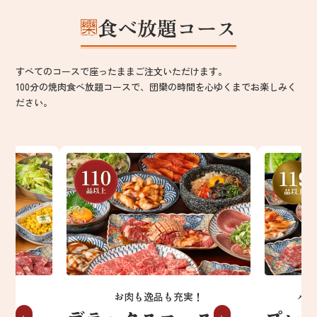
食べ放題コース
すべてのコースで座ったままご注文いただけます。
100分の焼肉食べ放題コースで、団欒の時間を心ゆくまでお楽しみく
ださい。
軽に。
お肉も逸品も充実！
ハ