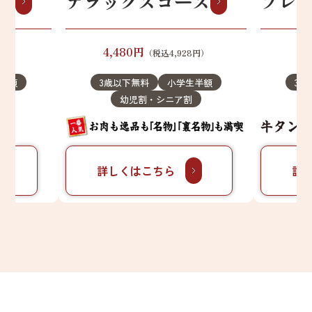
ス
デラックスコース
プレ
4,480円
5
8円）
（税込4,928円）
半額
3歳以下無料
小学生半額
3歳
幼児割・シニア割
詳しくはこちら
詳