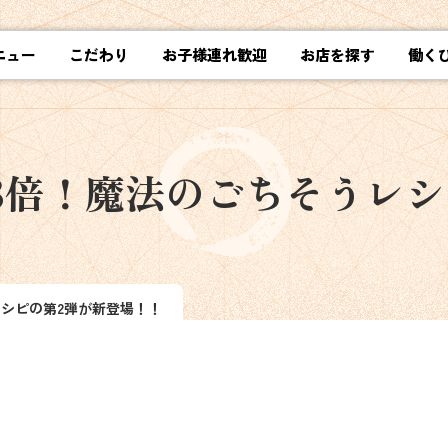
ニュー
こだわり
お子様連れ歓迎
お店を探す
働く
さ3倍！魔法のごちそうレ
シピの第2弾が新登場！！