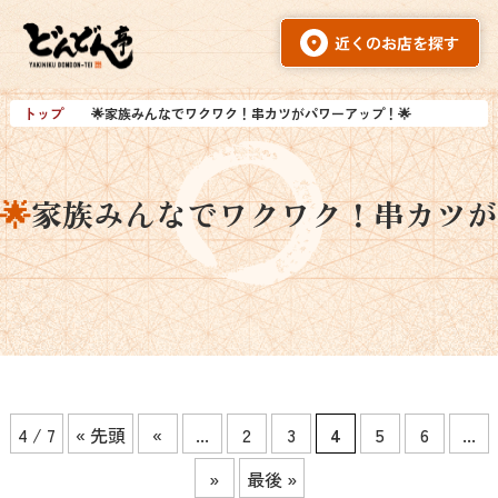
トップ
🌟家族みんなでワクワク！串カツがパワーアップ！🌟
🌟家族みんなでワクワク！串カツ
4 / 7
« 先頭
«
...
2
3
4
5
6
...
»
最後 »